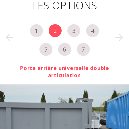
LES OPTIONS
1
2
3
4
5
6
7
Porte arrière universelle double
articulation