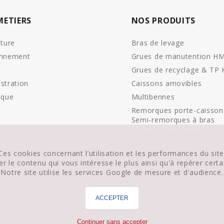
METIERS
NOS PRODUITS
lture
Bras de levage
onnement
Grues de manutention H
Grues de recyclage & TP
stration
Caissons amovibles
ique
Multibennes
Remorques porte-caisson
Semi-remorques à bras
Bennes fixes, bibennes et
plateaux
Ces cookies concernant l’utilisation et les performances du site
Bâchages et accessoires
fier le contenu qui vous intéresse le plus ainsi qu'à repérer cer
Notre site utilise les services Google de mesure et d'audience.
ACCEPTER
Continuer sans accepter