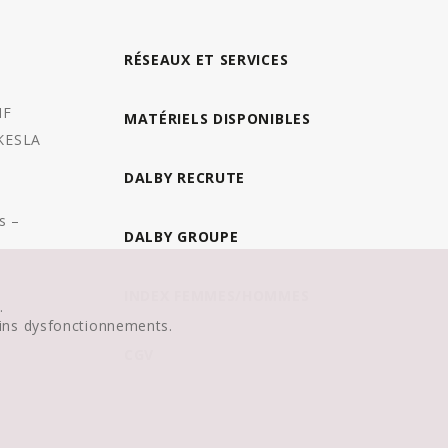
RÉSEAUX ET SERVICES
MF
MATÉRIELS DISPONIBLES
 KESLA
DALBY RECRUTE
s –
DALBY GROUPE
INDEX FEMMES/HOMMES
.
tains dysfonctionnements.
CGV