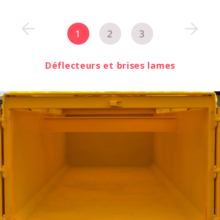
1
2
3
Déflecteurs et brises lames
Dispositif de ventilation