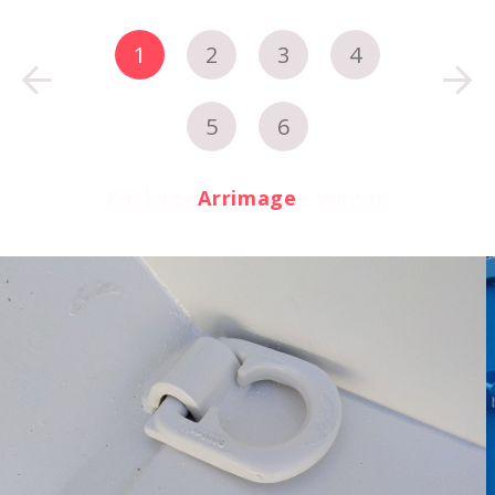
1
2
3
4
5
6
Bâchage spécifique wagon